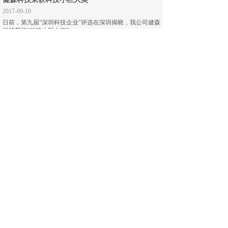
2017-09-10
日前，第九届“深圳科技企业”评选在深圳揭晓，我公司健森
科技获评“科技小巨人奖”
据了解，“
LEARN MORE
关于我们--开拓创新 务实高效